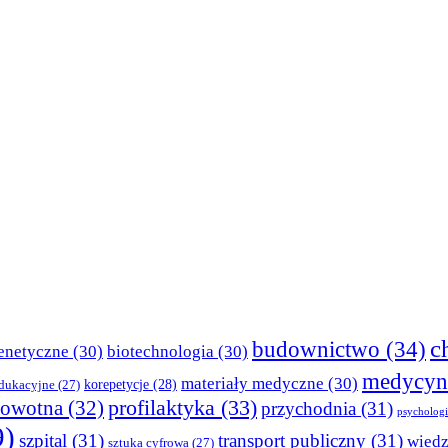
c
budownictwo
(34)
enetyczne
(30)
biotechnologia
(30)
medycyn
materiały medyczne
(30)
korepetycje
(28)
edukacyjne
(27)
profilaktyka
(33)
rowotna
(32)
przychodnia
(31)
psychologi
9)
szpital
(31)
transport publiczny
(31)
wied
sztuka cyfrowa
(27)