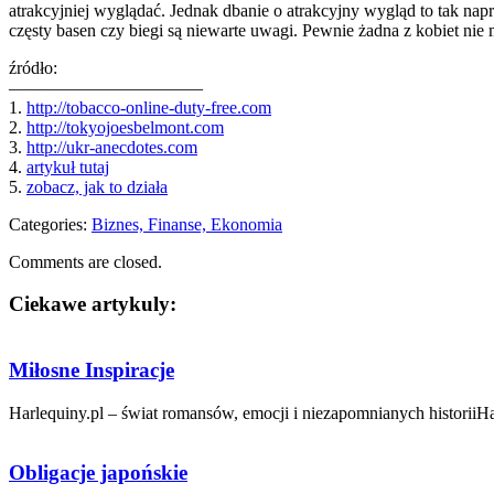
atrakcyjniej wyglądać. Jednak dbanie o atrakcyjny wygląd to tak nap
częsty basen czy biegi są niewarte uwagi. Pewnie żadna z kobiet nie 
źródło:
———————————
1.
http://tobacco-online-duty-free.com
2.
http://tokyojoesbelmont.com
3.
http://ukr-anecdotes.com
4.
artykuł tutaj
5.
zobacz, jak to działa
Categories:
Biznes, Finanse, Ekonomia
Comments are closed.
Ciekawe artykuly:
Miłosne Inspiracje
Harlequiny.pl – świat romansów, emocji i niezapomnianych historiiHa
Obligacje japońskie