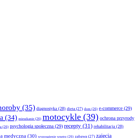
horoby
(35)
e-commerce
(29)
diagnostyka
(28)
dieta
(27)
dom
(26)
motocykle
(39)
a
(34)
ochrona przyrody
mieszkanie
(26)
recepty
(31)
psychologia społeczna
(29)
rehabilitacja
(28)
a
(26)
zajęcia
za medyczna
(30)
zabawa
(27)
wyposażenie wnętrz
(26)