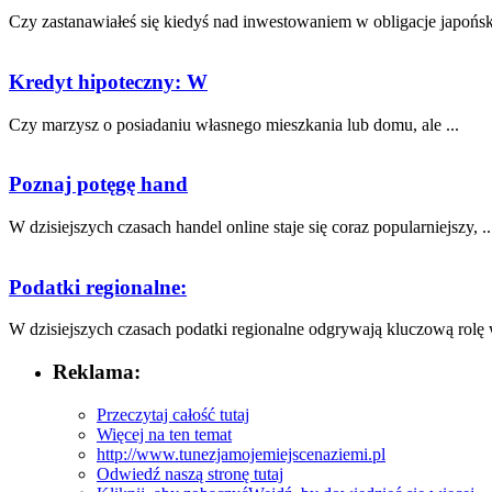
Czy zastanawiałeś ‌się ⁣kiedyś nad inwestowaniem w obligacje japoński
Kredyt hipoteczny: W
Czy‍ marzysz o posiadaniu⁣ własnego mieszkania lub domu, ale ...
Poznaj potęgę hand
W dzisiejszych czasach⁢ handel online staje się coraz‍ popularniejszy, ..
Podatki regionalne:
W dzisiejszych ⁣czasach podatki​ regionalne odgrywają kluczową rolę w
Reklama:
Przeczytaj całość tutaj
Więcej na ten temat
http://www.tunezjamojemiejscenaziemi.pl
Odwiedź naszą stronę tutaj