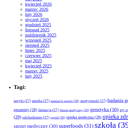
kwiecień 2026
marzec 2026
luty 2026
styczeń 2026
grudzień 2025
listopad 2025
październik 2025
wrzesień 2025
sierpień 2025
lipiec 2025
czerwiec 2025
maj 2025
kwiecień 2025
marzec 2025
luty 2025
Tagi:
badania g
antyki
(27)
apteka
(27)
asertywność
(27)
aranżacja wnętrz
(26)
genetyka
(30)
egzaminy
(28)
farmacja
(27)
gry 
fitness medyczny
(26)
opieka zd
(29)
opieka społeczna
(28)
odchudzanie
(27)
ogród
(26)
szkoła
(3
superfoods
(31)
sprzęt medyczny
(30)