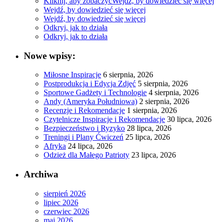
Kliknij, aby zobaczyć
Wejdź, by dowiedzieć się więcej
Wejdź, by dowiedzieć się więcej
Wejdź, by dowiedzieć się więcej
Odkryj, jak to działa
Odkryj, jak to działa
Nowe wpisy:
Miłosne Inspiracje
6 sierpnia, 2026
Postprodukcja i Edycja Zdjęć
5 sierpnia, 2026
Sportowe Gadżety i Technologie
4 sierpnia, 2026
Andy (Ameryka Południowa)
2 sierpnia, 2026
Recenzje i Rekomendacje
1 sierpnia, 2026
Czytelnicze Inspiracje i Rekomendacje
30 lipca, 2026
Bezpieczeństwo i Ryzyko
28 lipca, 2026
Treningi i Plany Ćwiczeń
25 lipca, 2026
Afryka
24 lipca, 2026
Odzież dla Małego Patrioty
23 lipca, 2026
Archiwa
sierpień 2026
lipiec 2026
czerwiec 2026
maj 2026