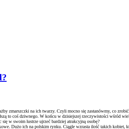
l?
ażby zmarszczki na ich twarzy. Czyli mocno się zastanówmy, co zrobić
zą to coś dziwnego. W końcu w dzisiejszej rzeczywistości wśród wielu
c się w swoim lustrze ujrzeć bardziej atrakcyjną osobę?
owe. Dużo ich na polskim rynku. Ciągle wzrasta ilość takich kobiet, 