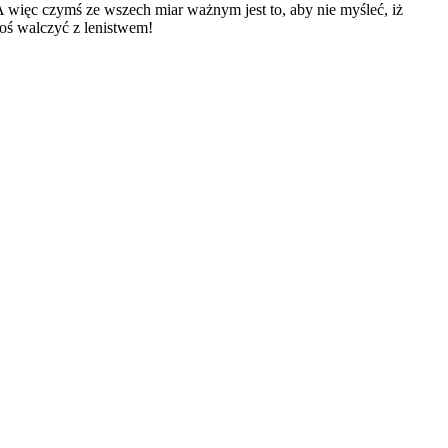
 A więc czymś ze wszech miar ważnym jest to, aby nie myśleć, iż
koś walczyć z lenistwem!