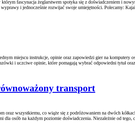
, w którym fascynacja żeglarstwem spotyka się z doświadczeniem i now
 wyprawy i jednocześnie rozwijać swoje umiejętności. Polecamy: Kaja
jednym miejscu instrukcje, opinie oraz zapowiedzi gier na komputery os
zówki i uczciwe opinie, które pomagają wybrać odpowiedni tytuł oraz n
zrównoważony transport
om oraz wszystkiemu, co wiąże się z podróżowaniem na dwóch kółkach.
ami dla osób na każdym poziomie doświadczenia. Niezależnie od tego, 