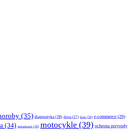
horoby
(35)
e-commerce
(29)
diagnostyka
(28)
dieta
(27)
dom
(26)
motocykle
(39)
a
(34)
ochrona przyrody
mieszkanie
(26)