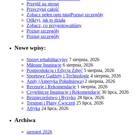
Przejdź na stronę
Przeczytaj całość
Zobacz pełen opis tutaj
Poznaj szczegóły
Odkryj, jak to działa
Zobacz, co przygotowaliśmy
Poznaj szczegóły
Poznaj szczegóły
Nowe wpisy:
Sprzęt rehabilitacyjny
7 sierpnia, 2026
Miłosne Inspiracje
6 sierpnia, 2026
Postprodukcja i Edycja Zdjęć
5 sierpnia, 2026
Sportowe Gadżety i Technologie
4 sierpnia, 2026
Andy (Ameryka Południowa)
2 sierpnia, 2026
Recenzje i Rekomendacje
1 sierpnia, 2026
Czytelnicze Inspiracje i Rekomendacje
30 lipca, 2026
Bezpieczeństwo i Ryzyko
28 lipca, 2026
Treningi i Plany Ćwiczeń
25 lipca, 2026
Afryka
24 lipca, 2026
Archiwa
sierpień 2026