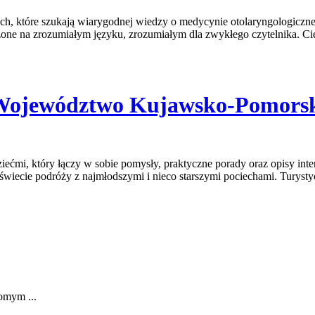
h, które szukają wiarygodnej wiedzy o medycynie otolaryngologicznej.
ne na zrozumiałym języku, zrozumiałym dla zwykłego czytelnika. Cie
 Województwo Kujawsko-Pomors
ećmi, który łączy w sobie pomysły, praktyczne porady oraz opisy inter
 świecie podróży z najmłodszymi i nieco starszymi pociechami. Turys
domym ...