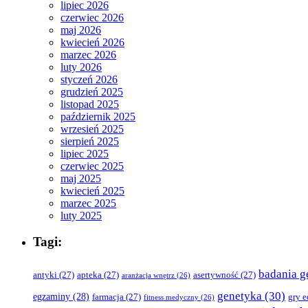
lipiec 2026
czerwiec 2026
maj 2026
kwiecień 2026
marzec 2026
luty 2026
styczeń 2026
grudzień 2025
listopad 2025
październik 2025
wrzesień 2025
sierpień 2025
lipiec 2025
czerwiec 2025
maj 2025
kwiecień 2025
marzec 2025
luty 2025
Tagi:
badania g
antyki
(27)
apteka
(27)
asertywność
(27)
aranżacja wnętrz
(26)
genetyka
(30)
egzaminy
(28)
farmacja
(27)
gry 
fitness medyczny
(26)