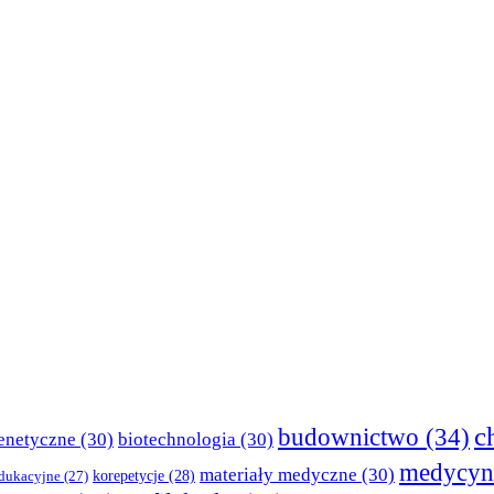
c
budownictwo
(34)
enetyczne
(30)
biotechnologia
(30)
medycyn
materiały medyczne
(30)
korepetycje
(28)
edukacyjne
(27)