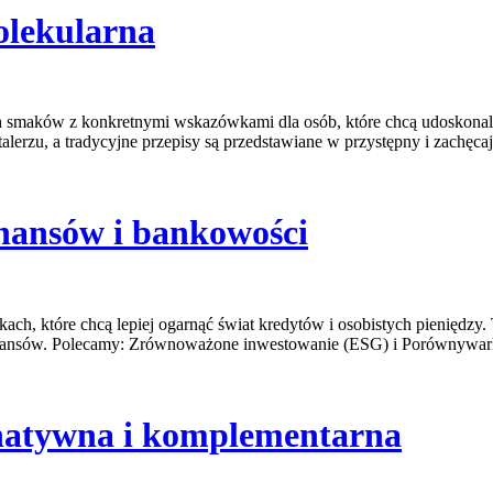
olekularna
h smaków z konkretnymi wskazówkami dla osób, które chcą udoskonalić
talerzu, a tradycyjne przepisy są przedstawiane w przystępny i zachęc
inansów i bankowości
ach, które chcą lepiej ogarnąć świat kredytów i osobistych pieniędzy
inansów. Polecamy: Zrównoważone inwestowanie (ESG) i Porównywark
rnatywna i komplementarna