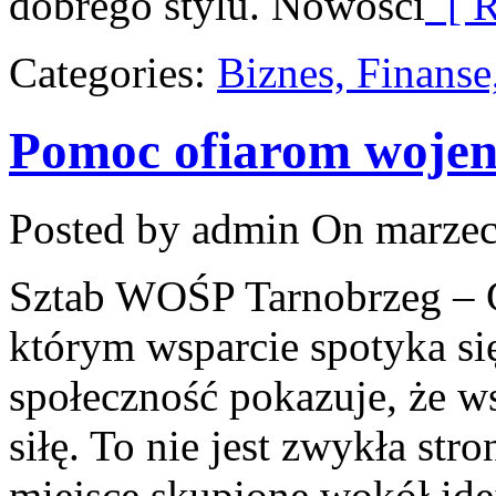
dobrego stylu. Nowości
[ R
Categories:
Biznes, Finans
Pomoc ofiarom wojen 
Posted by admin
On marzec
Sztab WOŚP Tarnobrzeg – G
którym wsparcie spotyka si
społeczność pokazuje, że w
siłę. To nie jest zwykła str
miejsce skupione wokół ide