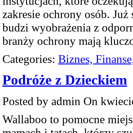
instytucjach, które oczeku
zakresie ochrony osób. Ju
budzi wyobrażenia z odporn
branży ochrony mają kluczo
Categories:
Biznes, Finans
Podróże z Dzieckiem
Posted by admin
On kwieci
Wallaboo to pomocne miejsc
mamach i tatach, którzy sz