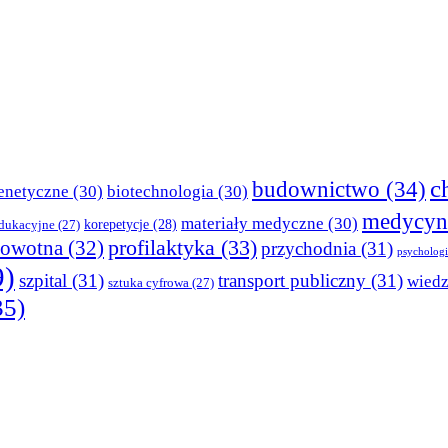
c
budownictwo
(34)
enetyczne
(30)
biotechnologia
(30)
medycyn
materiały medyczne
(30)
korepetycje
(28)
edukacyjne
(27)
profilaktyka
(33)
rowotna
(32)
przychodnia
(31)
psychologi
9)
szpital
(31)
transport publiczny
(31)
wied
sztuka cyfrowa
(27)
35)