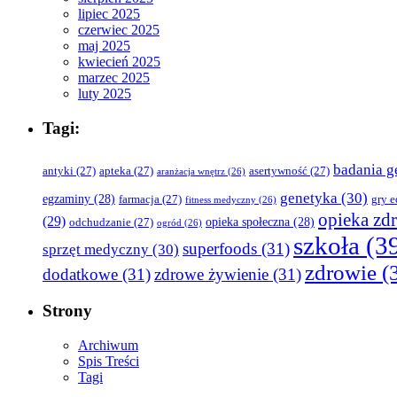
lipiec 2025
czerwiec 2025
maj 2025
kwiecień 2025
marzec 2025
luty 2025
Tagi:
badania g
antyki
(27)
apteka
(27)
asertywność
(27)
aranżacja wnętrz
(26)
genetyka
(30)
egzaminy
(28)
farmacja
(27)
gry 
fitness medyczny
(26)
opieka zd
(29)
opieka społeczna
(28)
odchudzanie
(27)
ogród
(26)
szkoła
(3
superfoods
(31)
sprzęt medyczny
(30)
zdrowie
(
dodatkowe
(31)
zdrowe żywienie
(31)
Strony
Archiwum
Spis Treści
Tagi