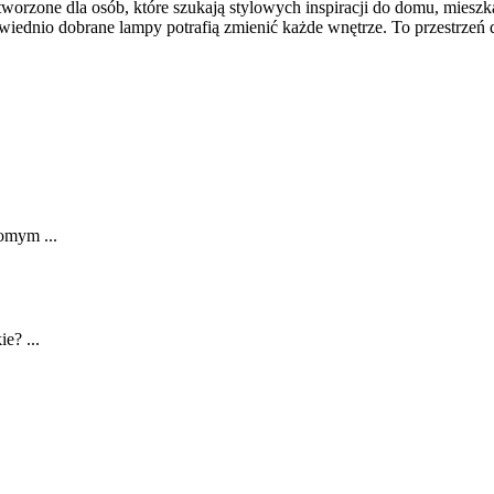
worzone dla osób, które szukają stylowych inspiracji do domu, mieszka
iednio dobrane lampy potrafią zmienić każde wnętrze. To przestrzeń d
domym ...
e? ...