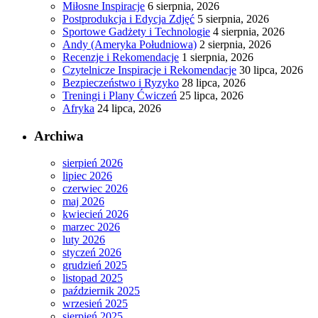
Miłosne Inspiracje
6 sierpnia, 2026
Postprodukcja i Edycja Zdjęć
5 sierpnia, 2026
Sportowe Gadżety i Technologie
4 sierpnia, 2026
Andy (Ameryka Południowa)
2 sierpnia, 2026
Recenzje i Rekomendacje
1 sierpnia, 2026
Czytelnicze Inspiracje i Rekomendacje
30 lipca, 2026
Bezpieczeństwo i Ryzyko
28 lipca, 2026
Treningi i Plany Ćwiczeń
25 lipca, 2026
Afryka
24 lipca, 2026
Archiwa
sierpień 2026
lipiec 2026
czerwiec 2026
maj 2026
kwiecień 2026
marzec 2026
luty 2026
styczeń 2026
grudzień 2025
listopad 2025
październik 2025
wrzesień 2025
sierpień 2025