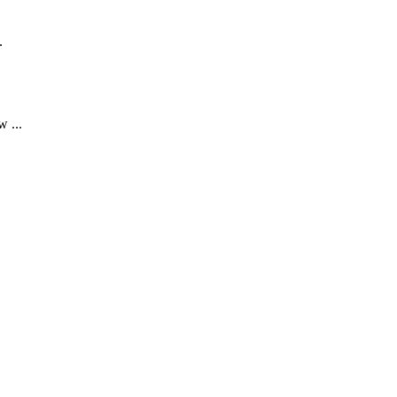
.
 ...