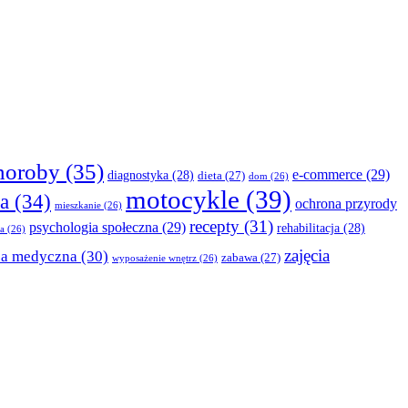
horoby
(35)
e-commerce
(29)
diagnostyka
(28)
dieta
(27)
dom
(26)
motocykle
(39)
a
(34)
ochrona przyrody
mieszkanie
(26)
recepty
(31)
psychologia społeczna
(29)
rehabilitacja
(28)
a
(26)
zajęcia
za medyczna
(30)
zabawa
(27)
wyposażenie wnętrz
(26)